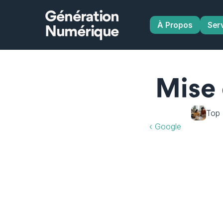
Génération
À Propos
Ser
Numérique
Mise 
Top 
‹ Google