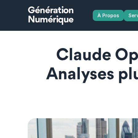
Génération
À Propos
Ser
Numérique
Claude Opu
Analyses plu