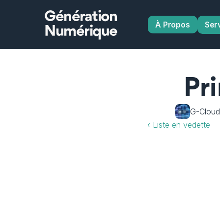
Génération
À Propos
Ser
Numérique
Pr
G-Cloud 
‹ Liste en vedette