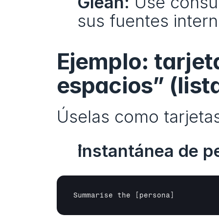
Glean:
 Use consul
sus fuentes interna
Ejemplo: tarje
espacios” (list
Úselas como tarjetas
Instantánea de p
Summarise the 
[persona]