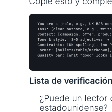
Copie esto y complet
You are a 
[role, e.g., UK B2B con
Task: 
[clear outcome, e.g., write
Context: 
[campaign, offer, produc
Tone & style: 
[3–5 adjectives]
 + 
Constraints: 
[UK spelling]
, 
[no P
Format: 
[bullets/table/markdown]
,
Quality bar: 
[what “good” looks l
Lista de verificació
¿Puede un lector d
estadounidense?