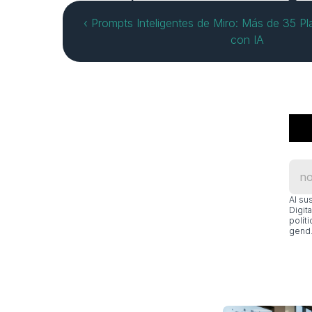
‹ Prompts Inteligentes de Miro: Más de 35 Pla
con IA
Al su
Digit
polít
gend.