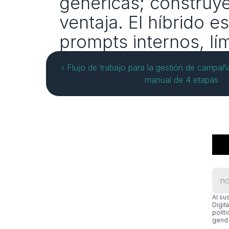
genéricas; construy
ventaja. El híbrido 
prompts internos, lím
‹ Flujo de trabajo para la gestión de campaña
manual de 4 etapas
Al su
Digit
polít
gend.