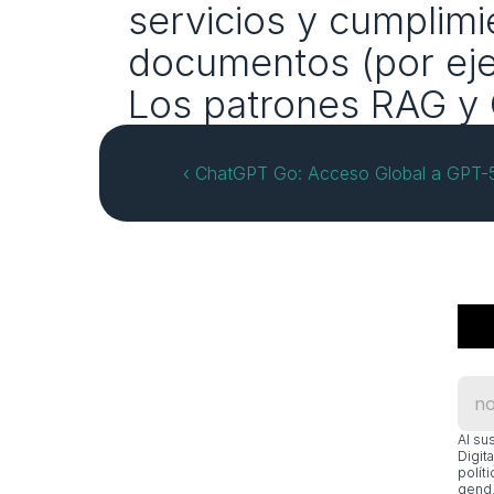
servicios y cumplim
documentos (por ejem
Los patrones RAG y 
‹ ChatGPT Go: Acceso Global a GPT-5.
Al su
Digit
polít
gend.