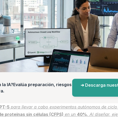
a IA?Evalúa preparación, riesgos 
➔ Descarga nuest
a.
PT-5
 para llevar a cabo experimentos autónomos de ciclo 
de proteínas sin células (CFPS)
 en un 
40%
. Al diseñar, ej