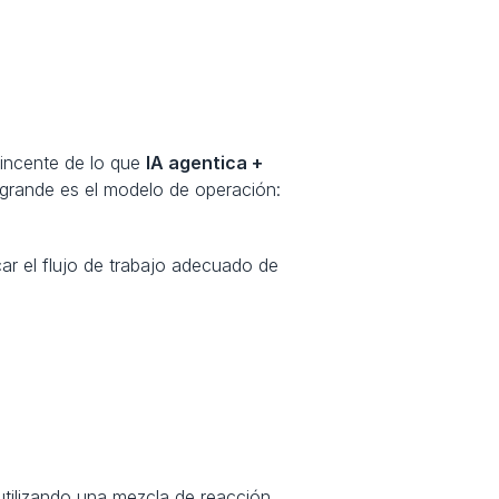
ncente de lo que 
IA agentica + 
 grande es el modelo de operación: 
car el flujo de trabajo adecuado de 
utilizando una mezcla de reacción 