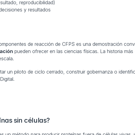
sultado, reproducibilidad)
decisiones y resultados
omponentes de reacción de CFPS es una demostración convi
tación
 pueden ofrecer en las ciencias físicas. La historia más
escala.
ar un piloto de ciclo cerrado, construir gobernanza o identifi
igital.
ínas sin células?
 es un método para producir proteínas fuera de células vivas, 