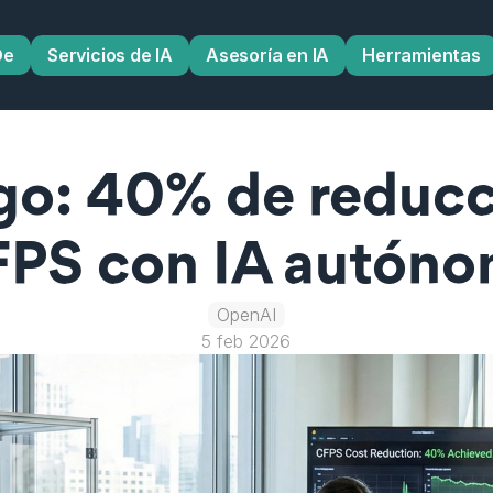
De
Servicios de IA
Asesoría en IA
Herramientas
o: 40% de reducci
PS con IA autón
OpenAI
5 feb 2026