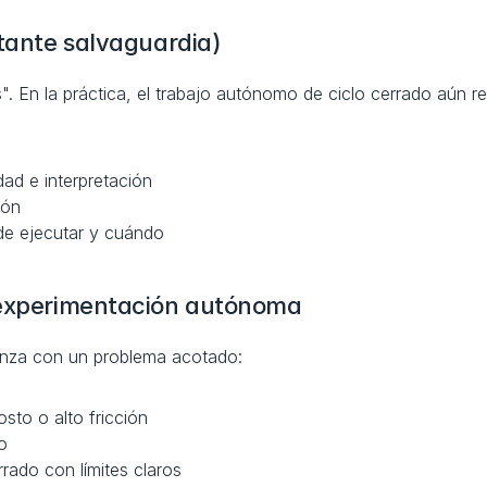
rtante salvaguardia)
s". En la práctica, el trabajo autónomo de ciclo cerrado aún re
ad e interpretación
ión
de ejecutar y cuándo
r experimentación autónoma
enza con un problema acotado:
osto o alto fricción
o
rado con límites claros