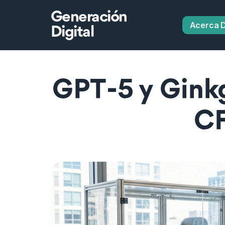
Generación
Acerca 
Digital
GPT‑5 y Ginkg
CF