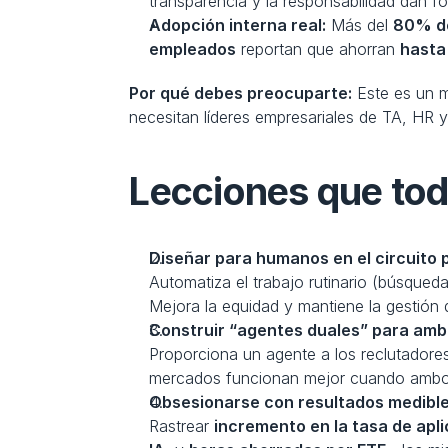
transparencia y la responsabilidad dan fo
Adopción interna real:
 Más del 
80% de
empleados
 reportan que ahorran 
hasta
Por qué debes preocuparte:
 Este es un 
necesitan líderes empresariales de TA, HR
Lecciones que to
Diseñar para humanos en el circuito 
Automatiza el trabajo rutinario (búsqued
Mejora la equidad y mantiene la gestión 
Construir “agentes duales” para amb
Proporciona un agente a los reclutadores
mercados funcionan mejor cuando ambos
Obsesionarse con resultados medibl
Rastrear 
incremento en la tasa de ap