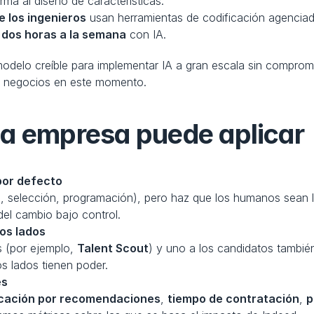
rma al diseño de características.
 los ingenieros
 usan herramientas de codificación agenci
 dos horas a la semana
 con IA.
modelo creíble para implementar IA a gran escala sin compro
 y negocios en este momento.
da empresa puede aplicar
por defecto
a, selección, programación), pero haz que los humanos sean los
del cambio bajo control.
os lados
 (por ejemplo, 
Talent Scout
) y uno a los candidatos tambié
 lados tienen poder.
es
licación por recomendaciones
, 
tiempo de contratación
, 
p