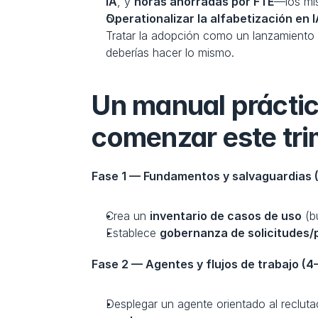
IA
, y 
horas ahorradas por FTE
—los mis
Operationalizar la alfabetización en 
Tratar la adopción como un lanzamiento d
deberías hacer lo mismo.
Un manual práctic
comenzar este tri
Fase 1 — Fundamentos y salvaguardias
Crea un 
inventario de casos de uso
 (
Establece 
gobernanza de solicitudes/p
Fase 2 — Agentes y flujos de trabajo (
Desplegar un agente orientado al recluta