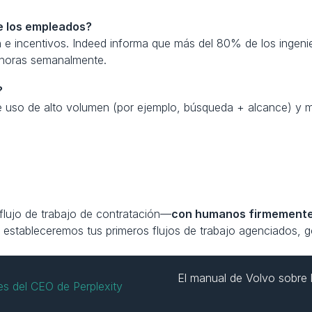
e los empleados?
 e incentivos. Indeed informa que más del 80% de los ingeni
s horas semanalmente.
?
de uso de alto volumen (por ejemplo, búsqueda + alcance) y 
u flujo de trabajo de contratación—
con humanos firmemente
y estableceremos tus primeros flujos de trabajo agenciados, 
El manual de Volvo sobre 
es del CEO de Perplexity