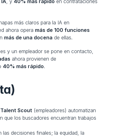
 IA
, y 
40% más rápido
 en contrataciones
mapas más claros para la IA en 
eed ahora opera 
más de 100 funciones 
n 
más de una docena
 de ellas.
Los resultados son tangibles: cuando Indeed recomienda un conjunto de candidatos altamente compatibles y un empleador se pone en contacto, 
adas
 ahora provienen de 
o 
40% más rápido
.
ta)
 
Talent Scout
 (empleadores) automatizan 
trabajos que consumen tiempo mientras mantienen decisiones humanas. Las pruebas iniciales muestran que los buscadores encuentran trabajos 
as decisiones finales; la equidad, la 