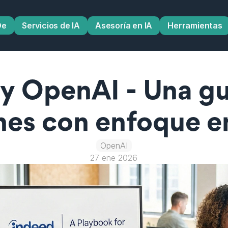
De
Servicios de IA
Asesoría en IA
Herramientas
y OpenAI - Una guí
nes con enfoque e
OpenAI
27 ene 2026