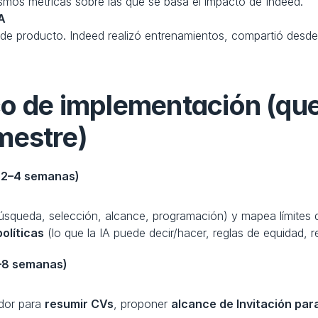
mos métricas sobre las que se basa el impacto de Indeed.
IA
e producto. Indeed realizó entrenamientos, compartió desde ab
o de implementación (que
mestre)
 (2–4 semanas)
búsqueda, selección, alcance, programación) y mapea límites
olíticas
 (lo que la IA puede decir/hacer, reglas de equidad, re
4–8 semanas)
dor para 
resumir CVs
, proponer 
alcance de Invitación par