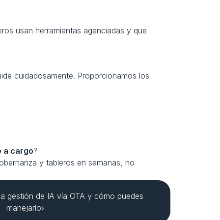
eros usan herramientas agenciadas y que 
mide cuidadosamente. Proporcionamos los 
 a cargo
?
gobernanza y tableros en semanas, no 
la gestión de IA vía OTA y cómo puedes 
manejarlo›