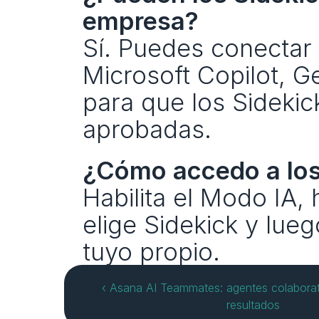
empresa?
Sí. Puedes conectar 
Microsoft Copilot, G
para que los Sidekic
aprobadas. 
¿Cómo accedo a los 
Habilita el Modo IA, h
elige Sidekick y lueg
tuyo propio. 
‹ Asana AI Teammates: agentes colaborati
resultados