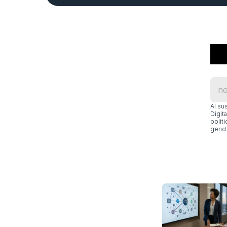
Al su
Digit
polít
gend.