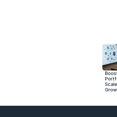
Boost
Portf
Scale 
Grow