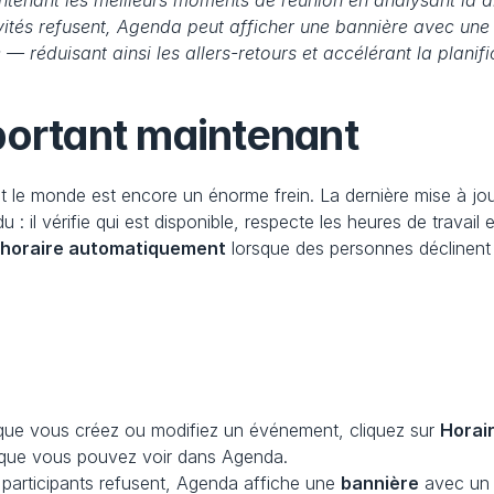
ant les meilleurs moments de réunion en analysant la dispo
 invités refusent, Agenda peut afficher une bannière avec un
 — réduisant ainsi les allers-retours et accélérant la planifi
portant maintenant
 le monde est encore un énorme frein. La dernière mise à jou
u : il vérifie qui est disponible, respecte les heures de travail 
l horaire automatiquement
 lorsque des personnes déclinent 
que vous créez ou modifiez un événement, cliquez sur 
Horai
s que vous pouvez voir dans Agenda.
s participants refusent, Agenda affiche une 
bannière
 avec un 