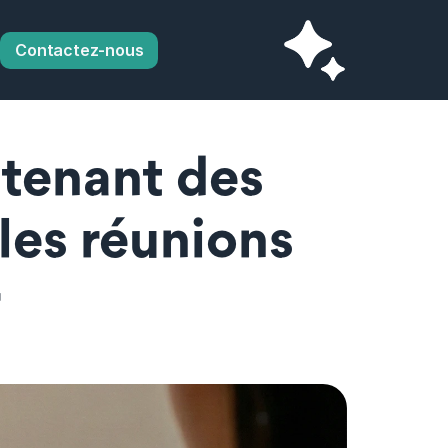
Contactez-nous
enant des 
es réunions 
r