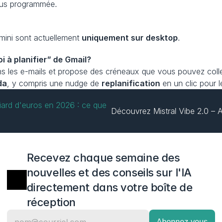
rsus programmée.
ini sont actuellement 
uniquement sur desktop
.
oi à planifier” de Gmail?
dans les e-mails et propose des créneaux que vous pouvez col
da
, y compris une nudge de 
replanification
 en un clic pour 
lliard d'euros en 2026 : ce que 
Découvrez Mistral Vibe 2.0 – 
Recevez chaque semaine des 
nouvelles et des conseils sur l'IA 
directement dans votre boîte de 
réception