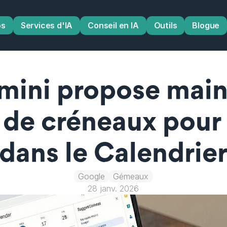
os
Services d'IA
Conseil en IA
Outils
Blogue
ini propose maint
de créneaux pour l
dans le Calendrie
Google
Gémeaux
28 janv. 2026