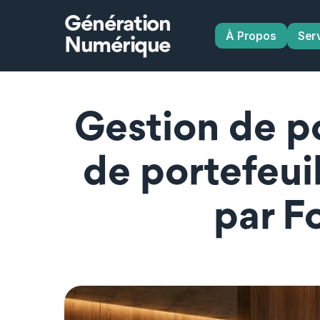
Génération
À Propos
Ser
Numérique
Gestion de po
de portefeui
par F