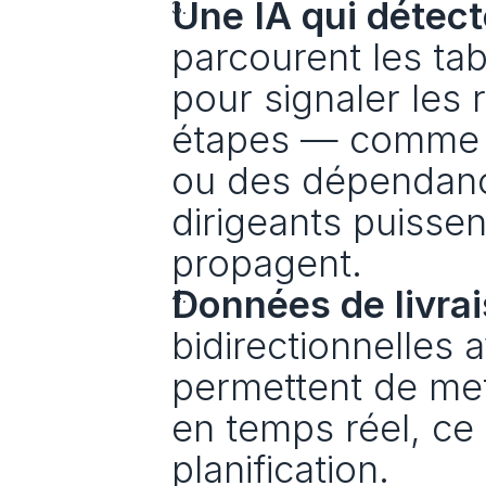
Une IA qui détect
parcourent les tab
pour signaler les 
étapes — comme les
ou des dépendance
dirigeants puissen
propagent.
Données de livrai
bidirectionnelles 
permettent de mett
en temps réel, ce 
planification.