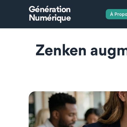
Génération
À Prop
Numérique
Zenken augm