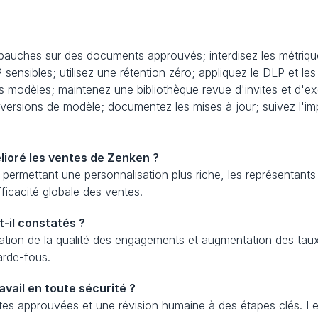
bauches sur des documents approuvés; interdisez les métriqu
IP sensibles; utilisez une rétention zéro; appliquez le DLP et le
s modèles; maintenez une bibliothèque revue d'invites et d'e
 versions de modèle; documentez les mises à jour; suivez l'im
ioré les ventes de Zenken ?
 permettant une personnalisation plus riche, les représentants
fficacité globale des ventes.
-il constatés ?
ration de la qualité des engagements et augmentation des ta
garde-fous.
avail en toute sécurité ?
tes approuvées et une révision humaine à des étapes clés. Les s