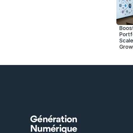
Boost
Portf
Scale 
Grow
Génération
Numérique