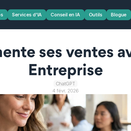
os
Services d'IA
Conseil en IA
Outils
Blogue
ente ses ventes a
Entreprise
ChatGPT
4 févr. 2026