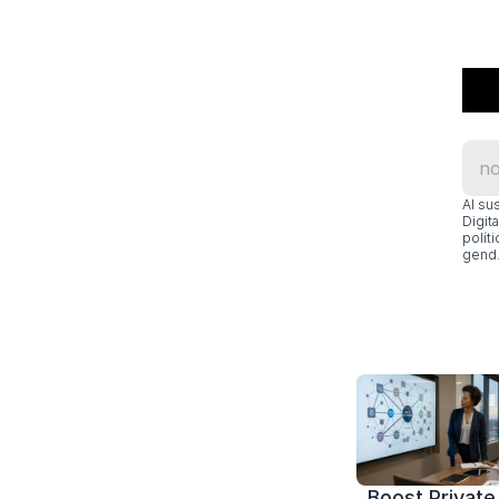
Al su
Digit
polít
gend.
Boost Private 