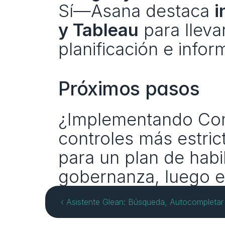
Sí—Asana destaca 
i
y Tableau
 para lleva
planificación e infor
Próximos pasos
¿Implementando Com
controles más estric
para un plan de habil
gobernanza, luego es
‹ Asistente Glean: Búsqueda, Autocompleta