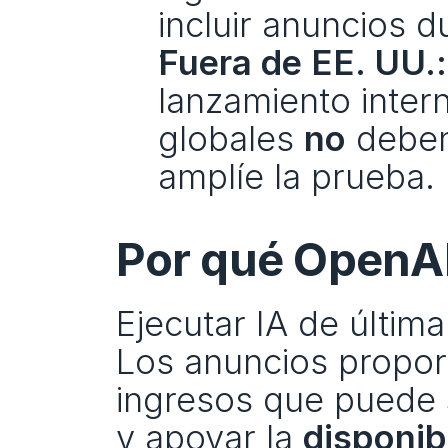
incluir anuncios d
Fuera de EE. UU.:
lanzamiento intern
globales 
no
 deben
amplíe la prueba.
Por qué OpenAI
Ejecutar IA de últim
Los anuncios propor
ingresos que puede 
y apoyar la 
disponib