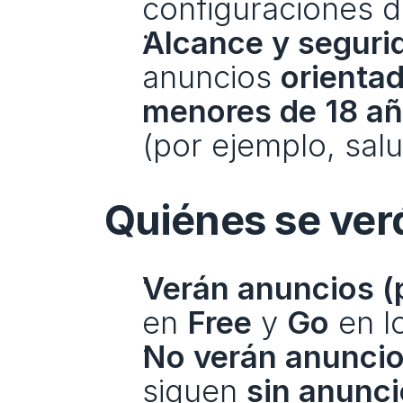
configuraciones d
Alcance y seguri
anuncios 
orienta
menores de 18 a
(por ejemplo, salud
Quiénes se ver
Verán anuncios (
en 
Free
 y 
Go
 en l
No verán anuncio
siguen 
sin anunc