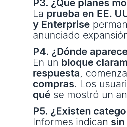
P3. ¿Qué planes mo
La 
prueba en EE. UU
y Enterprise
 perman
anunciado expansión
P4. ¿Dónde aparece
En un 
bloque claram
respuesta
, comenza
compras
. Los usuar
qué
 se mostró un an
P5. ¿Existen catego
Informes indican 
sin