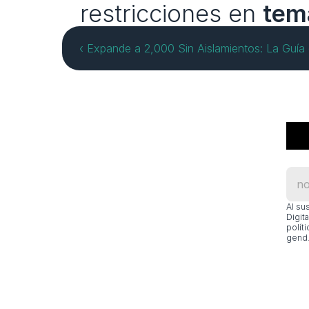
restricciones en 
tem
‹ Expande a 2,000 Sin Aislamientos: La Guía
Al su
Digit
polít
gend.