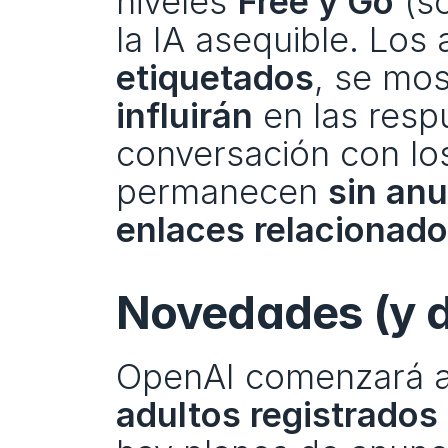
niveles 
Free y Go
 (s
la IA asequible. Los
etiquetados
, se mos
influirán
 en las resp
conversación con los
permanecen 
sin an
enlaces relacionad
Novedades (y 
OpenAI comenzará a
adultos registrados