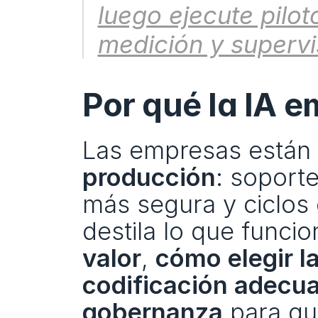
luego ejecute pilot
medición y superv
Por qué la IA 
Las empresas están 
producción
: soporte
más segura y ciclos 
destila lo que func
valor
, 
cómo elegir l
codificación adecu
gobernanza
 para q