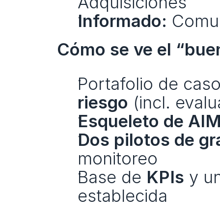
Adquisiciones
Informado:
 Comun
Cómo se ve el “buen
Portafolio de caso
riesgo
 (incl. eval
Esqueleto de AI
Dos pilotos de g
monitoreo
Base de 
KPIs
 y u
establecida