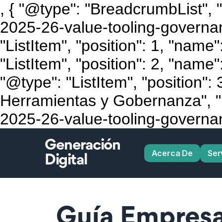
, { "@type": "BreadcrumbList", 
2025-26-value-tooling-governan
"ListItem", "position": 1, "name
"ListItem", "position": 2, "name"
"@type": "ListItem", "position":
Herramientas y Gobernanza", "i
2025-26-value-tooling-governance
Generación
Acerca De
Ser
Digital
Guía Empresar