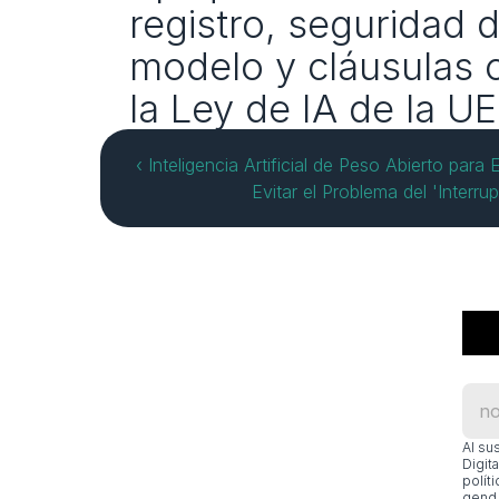
registro, seguridad 
modelo y cláusulas c
la Ley de IA de la U
‹ Inteligencia Artificial de Peso Abierto para
Evitar el Problema del 'Interru
Al su
Digit
polít
gend.