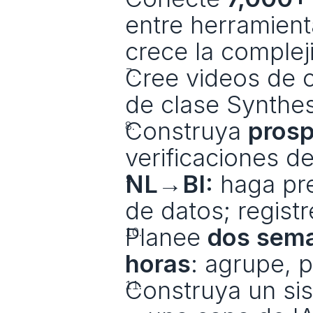
entre herramien
crece la complej
Cree videos de c
de clase Synthe
Construya 
prosp
verificaciones d
NL→BI:
 haga pr
de datos; regist
Planee 
dos sema
horas
: agrupe, 
Construya un si