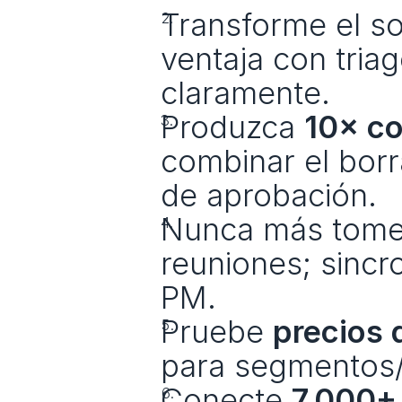
Transforme el so
ventaja con triag
claramente.
Produzca 
10× c
combinar el borr
de aprobación.
Nunca más tome n
reuniones; sincr
PM.
Pruebe 
precios 
para segmentos
Conecte 
7,000+