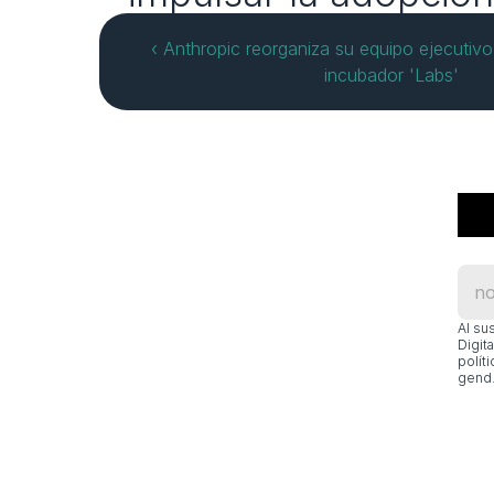
‹ Anthropic reorganiza su equipo ejecutivo 
incubador 'Labs'
Al su
Digit
polít
gend.