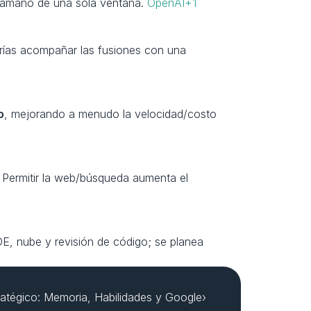
 tamaño de una sola ventana. 
OpenAI+1
erías acompañar las fusiones con una 
o
, mejorando a menudo la velocidad/costo 
. Permitir la web/búsqueda aumenta el 
E, nube y revisión de código; se planea 
atégico: Memoria, Habilidades y Google›