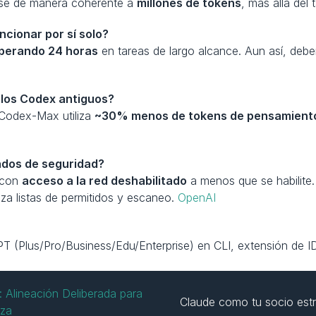
rse de manera coherente a 
millones de tokens
, más allá del
cionar por sí solo?
perando 24 horas
 en tareas de largo alcance. Aun así, deb
elos Codex antiguos?
Codex-Max utiliza 
~30% menos de tokens de pensamient
ados de seguridad?
 con 
acceso a la red deshabilitado
 a menos que se habilite
iliza listas de permitidos y escaneo. 
OpenAI
PT (Plus/Pro/Business/Edu/Enterprise) en CLI, extensión de ID
 Alineación Deliberada para 
Claude como tu socio estr
nza