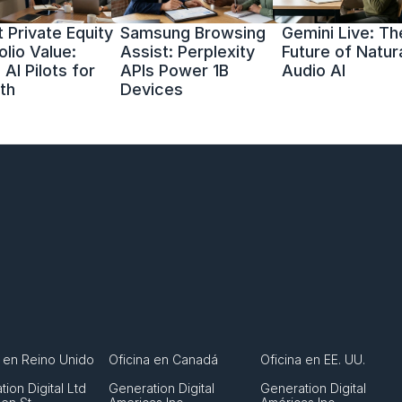
 Private Equity 
Samsung Browsing 
Gemini Live: The
olio Value: 
Assist: Perplexity 
Future of Natura
AI Pilots for 
APIs Power 1B 
Audio AI
th
Devices
a en Reino Unido
Oficina en Canadá
Oficina en EE. UU.
ion Digital Ltd
Generation Digital 
Generation Digital 