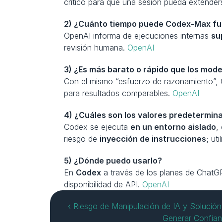
crítico para que una sesión pueda extende
2) ¿Cuánto tiempo puede Codex-Max fun
OpenAI informa de ejecuciones internas 
su
revisión humana. 
OpenAI
3) ¿Es más barato o rápido que los mod
Con el mismo “esfuerzo de razonamiento”, 
para resultados comparables. 
OpenAI
4) ¿Cuáles son los valores predetermin
Codex se ejecuta 
en un entorno aislado
,
riesgo de 
inyección de instrucciones
; ut
5) ¿Dónde puedo usarlo?
En 
Codex
 a través de los planes de ChatG
disponibilidad de API. 
OpenAI
‹ Riesgo de Manipulación de IA y Solución:
Generar Confia