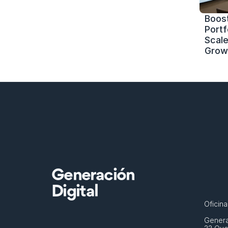
Boost
Portf
Scale 
Grow
Generación
Digital
Oficin
Generat