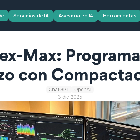
De
Servicios de IA
Asesoría en IA
Herramientas
ex-Max: Programac
zo con Compacta
ChatGPT
OpenAI
3 dic 2025