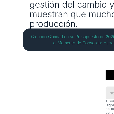
gestión del cambio y
muestran que muchos 
producción.
‹ Creando Claridad en su Presupuesto de 202
el Momento de Consolidar Herra
Al su
Digit
polít
gend.