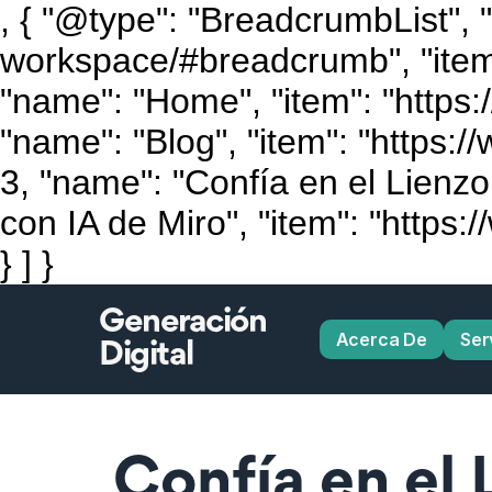
, { "@type": "BreadcrumbList", 
workspace/#breadcrumb", "itemLi
"name": "Home", "item": "https:/
"name": "Blog", "item": "https://
3, "name": "Confía en el Lienz
con IA de Miro", "item": "https
} ] }
Generación
Acerca De
Ser
Digital
Confía en el 