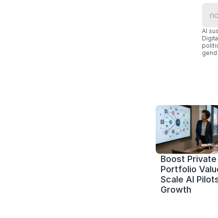
Al su
Digit
polít
gend.
Boost Private 
Portfolio Value
Scale AI Pilots
Growth