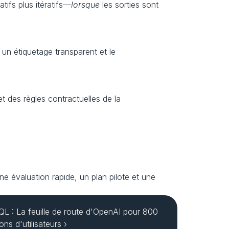
tifs plus itératifs—
lorsque
 les sorties sont 
un étiquetage transparent et le 
 des règles contractuelles de la 
ne évaluation rapide, un plan pilote et une 
QL : La feuille de route d'OpenAI pour 800 
ions d'utilisateurs ›