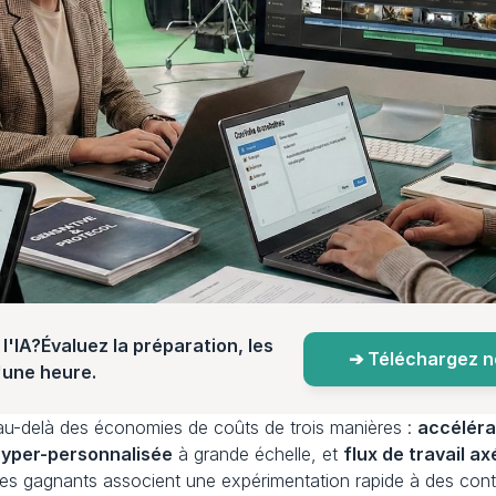
l'IA?Évaluez la préparation, les 
➔ Téléchargez not
d'une heure.
n au-delà des économies de coûts de trois manières : 
accéléra
 hyper-personnalisée
 à grande échelle, et 
flux de travail ax
A. Les gagnants associent une expérimentation rapide à des con