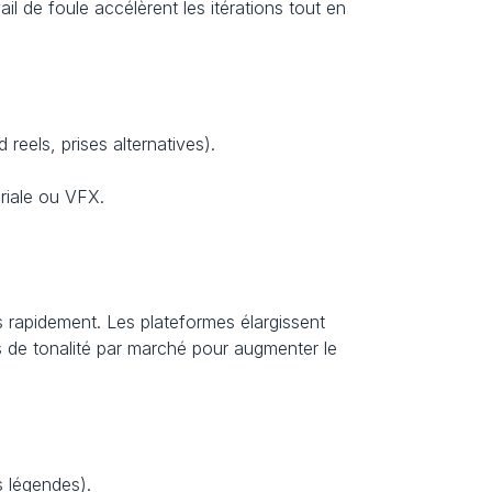
l de foule accélèrent les itérations tout en 
reels, prises alternatives).
oriale ou VFX.
us rapidement. Les plateformes élargissent 
es de tonalité par marché pour augmenter le 
es légendes).