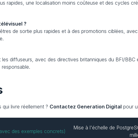
us rapides, une localisation moins coûteuse et des cycles créa
élévisuel ?
tres de sortie plus rapides et à des promotions ciblées, avec 
e.
les diffuseurs, avec des directives britanniques du BFI/BBC et
 responsable.
s
 qui livre réellement ? 
Contactez Generation Digital
 pour u
Mise à l'échelle de PostgreS
 (avec des exemples concrets)
mill