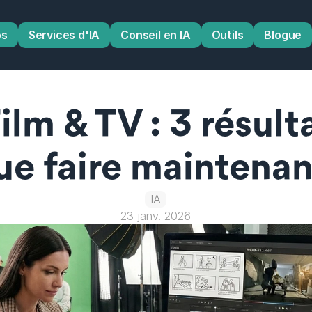
os
Services d'IA
Conseil en IA
Outils
Blogue
ilm & TV : 3 résulta
ue faire maintenan
IA
23 janv. 2026