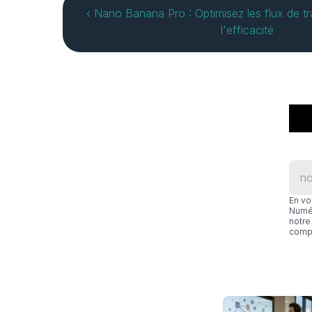
‹ Nano Banana Pro : Optimisez les flux de tr
l'efficacité
En vo
Numér
notre 
compl