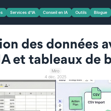
os
Services d'IA
Conseil en IA
Outils
Blogue
ion des données av
IA et tableaux de b
Miro
4 déc. 2025