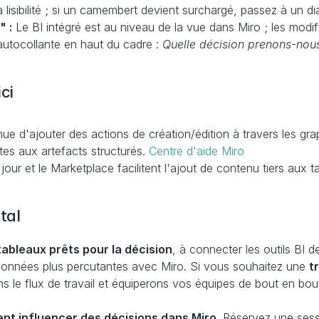
la lisibilité ; si un camembert devient surchargé, passez à un 
" :
 Le BI intégré est au niveau de la vue dans Miro ; les modifi
autocollante en haut du cadre : 
Quelle décision prenons-nou
ci
nue d'ajouter des actions de création/édition à travers les g
es aux artefacts structurés. 
Centre d'aide Miro
 jour et le Marketplace facilitent l'ajout de contenu tiers aux t
tal
ableaux prêts pour la décision
, à connecter les outils BI 
e données plus percutantes avec Miro. Si vous souhaitez une 
t
s le flux de travail et équiperons vos équipes de bout en bou
 influencer des décisions dans Miro.
 Réservez une sessi