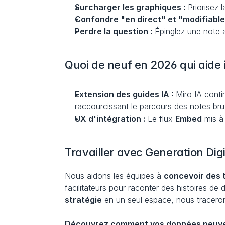
Surcharger les graphiques :
 Priorisez 
Confondre "en direct" et "modifiable
Perdre la question :
 Épinglez une note 
Quoi de neuf en 2026 qui aide i
Extension des guides IA :
 Miro IA conti
raccourcissant le parcours des notes brut
UX d'intégration :
 Le flux 
Embed
 mis à
Travailler avec Generation Digi
Nous aidons les équipes à 
concevoir des t
facilitateurs pour raconter des histoires d
stratégie
 en un seul espace, nous traceron
Découvrez comment vos données peuvent