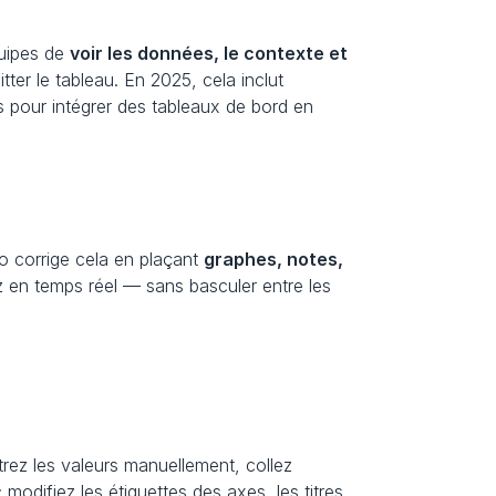
uipes de 
voir les données, le contexte et 
er le tableau. En 2025, cela inclut 
 pour intégrer des tableaux de bord en 
o corrige cela en plaçant 
graphes, notes, 
z en temps réel — sans basculer entre les 
trez les valeurs manuellement, collez 
modifiez les étiquettes des axes, les titres 