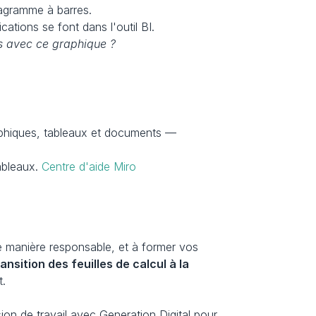
diagramme à barres.
cations se font dans l'outil BI.
s avec ce graphique ?
raphiques, tableaux et documents — 
ableaux. 
Centre d'aide Miro
de manière responsable, et à former vos 
ransition des feuilles de calcul à la 
t.
on de travail avec Generation Digital pour 