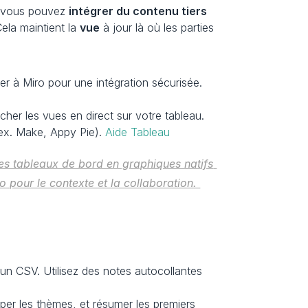
, vous pouvez 
intégrer du contenu tiers
ela maintient la 
vue
 à jour là où les parties 
 Il existe une configuration officielle pour enregistrer une application OAuth et connecter Looker à Miro pour une intégration sécurisée. 
cher les vues en direct sur votre tableau. 
ex. Make, Appy Pie). 
Aide Tableau
ces tableaux de bord en graphiques natifs 
o pour le contexte et la collaboration. 
un CSV. Utilisez des notes autocollantes 
er les thèmes, et résumer les premiers 