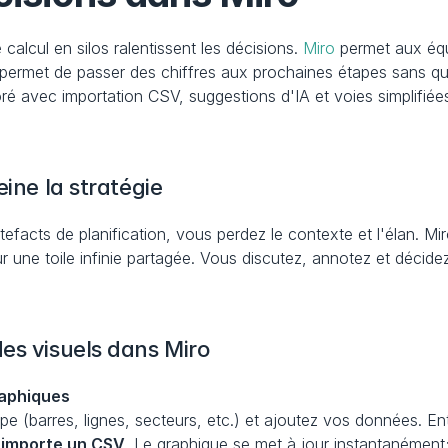
 calcul en silos ralentissent les décisions. 
Miro
 permet aux éq
ermet de passer des chiffres aux prochaines étapes sans quitt
é avec importation CSV, suggestions d'IA et voies simplifiées
eine la stratégie
tefacts de planification, vous perdez le contexte et l'élan. Mir
ur une toile infinie partagée. Vous discutez, annotez et décide
es visuels dans Miro
graphiques
ype (barres, lignes, secteurs, etc.) et ajoutez vos données. En
 
importe un CSV
. Le graphique se met à jour instantanément; 