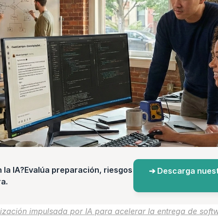
a IA?Evalúa preparación, riesgos 
➔ Descarga nuest
a.
tización impulsada por IA para acelerar la entrega de softw