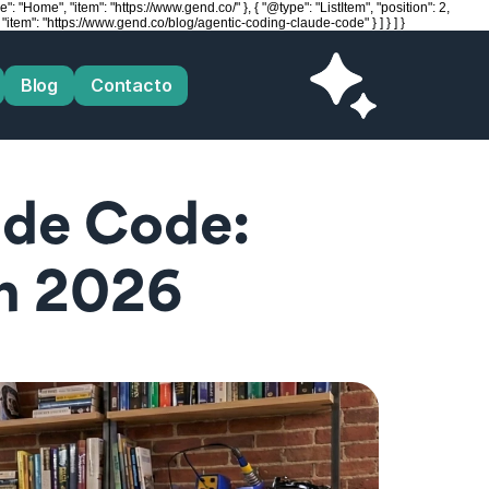
 "Home", "item": "https://www.gend.co/" }, { "@type": "ListItem", "position": 2,
item": "https://www.gend.co/blog/agentic-coding-claude-code" } ] } ] }
Blog
Contacto
de Code: 
en 2026