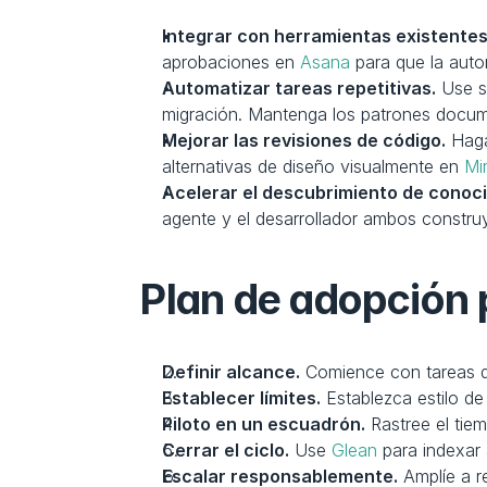
Integrar con herramientas existentes
aprobaciones en 
Asana
 para que la aut
Automatizar tareas repetitivas.
 Use s
migración. Mantenga los patrones docu
Mejorar las revisiones de código.
 Hag
alternativas de diseño visualmente en 
Mi
Acelerar el descubrimiento de conoc
agente y el desarrollador ambos constr
Plan de adopción p
Definir alcance.
 Comience con tareas d
Establecer límites.
 Establezca estilo de
Piloto en un escuadrón.
 Rastree el tie
Cerrar el ciclo.
 Use 
Glean
 para indexar
Escalar responsablemente.
 Amplíe a 