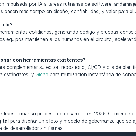
ón impulsada por IA a tareas rutinarias de software: andamiaje
 pasen más tiempo en diseño, confiabilidad, y valor para el 
ollo?
herramientas cotidianas, generando código y pruebas conscie
os equipos mantienen a los humanos en el circuito, acelerando
cionar con herramientas existentes?
ra complementar su editor, repositorio, CI/CD y pila de planif
ra estándares, y 
Glean
 para reutilización instantánea de cono
ede transformar su proceso de desarrollo en 2026. Comience d
ital
 para diseñar un piloto y modelo de gobernanza que se aj
 de desarrollador sin fisuras.