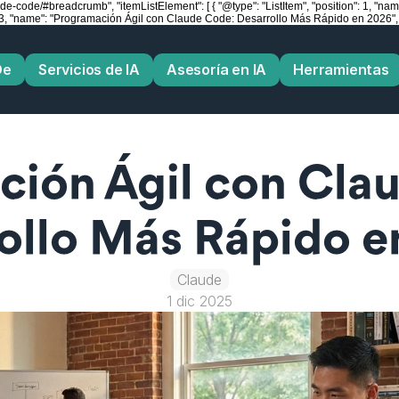
-code/#breadcrumb", "itemListElement": [ { "@type": "ListItem", "position": 1, "name":
on": 3, "name": "Programación Ágil con Claude Code: Desarrollo Más Rápido en 2026", "
De
Servicios de IA
Asesoría en IA
Herramientas
ión Ágil con Clau
ollo Más Rápido 
Claude
1 dic 2025