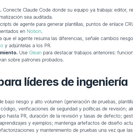
.
 Conecte Claude Code donde su equipo ya trabaja: editor, rep
omatización sea auditada.
cripts de agente para generar plantillas, puntos de enlace CR
mentados en 
Notion
.
a que el agente resuma las diferencias, señale cambios riesg
ro
 y adjúntelas a los PR.
imiento.
 Use 
Glean
 para destacar trabajos anteriores: funcion
uyan sobre patrones probados.
ara líderes de ingeniería
e bajo riesgo y alto volumen (generación de pruebas, plantil
 código, verificaciones de seguridad y políticas de revisión; 
mpo hasta PR, duración de la revisión y tasas de defecto; ges
 aprendizajes y ejemplos; mantenga artefactos de diseño actu
refactorizaciones y mantenimiento de pruebas una vez que las