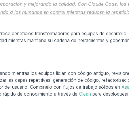
corporación y mejorando la calidad. Con Claude Code, los 
endo a los humanos en control mientras reducen la repetici
frece beneficios transformadores para equipos de desarrollo
idad mientras mantiene su cadena de herramientas y gobernan
ndo mientras los equipos lidian con código antiguo, revision
zar las capas repetitivas: generación de código, refactorizaci
or del usuario. Combínelo con flujos de trabajo sólidos en 
As
o rápido de conocimiento a través de 
Glean
 para desbloquear