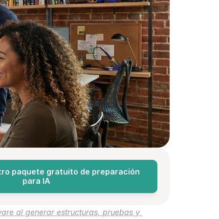
ro paquete gratuito de preparación 
para IA
are al generar estructuras, pruebas y 