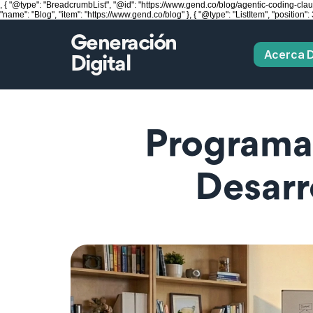
, { "@type": "BreadcrumbList", "@id": "https://www.gend.co/blog/agentic-coding-claude
"name": "Blog", "item": "https://www.gend.co/blog" }, { "@type": "ListItem", "positi
Generación
Acerca 
Digital
Programac
Desarr