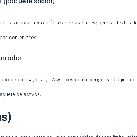
s (paquete social)
idos; adaptar texto a límites de caracteres; generar texto alte
adas con enlaces.
orrador
ado de prensa, citas, FAQs, pies de imagen; crear página de 
paquete de activos.
as)