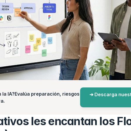
a IA?Evalúa preparación, riesgos 
➔ Descarga nuest
a.
ativos les encantan los Fl