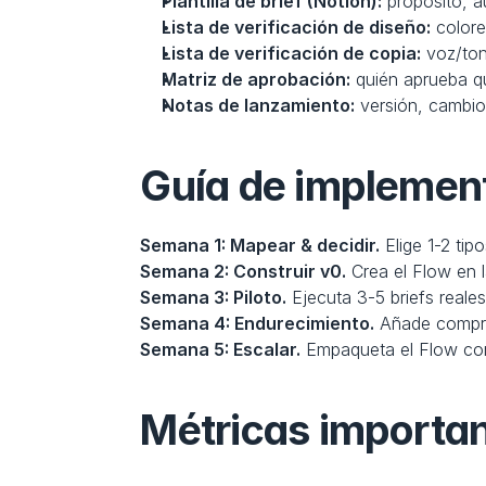
Plantilla de brief (Notion):
 propósito, a
Lista de verificación de diseño:
 color
Lista de verificación de copia:
 voz/ton
Matriz de aprobación:
 quién aprueba q
Notas de lanzamiento:
 versión, cambio
Guía de implemen
Semana 1: Mapear & decidir.
 Elige 1-2 ti
Semana 2: Construir v0.
 Crea el Flow en 
Semana 3: Piloto.
 Ejecuta 3-5 briefs reales
Semana 4: Endurecimiento.
 Añade compro
Semana 5: Escalar.
 Empaqueta el Flow como
Métricas importa