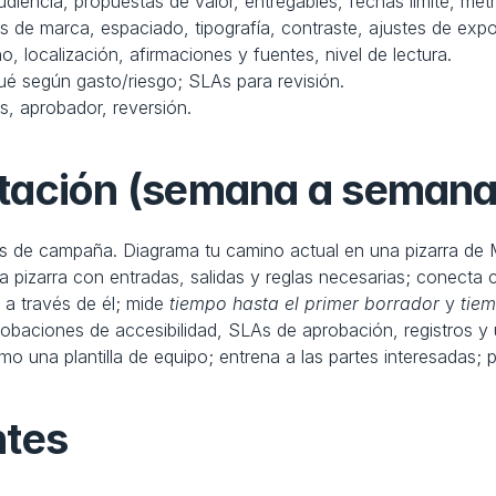
udiencia, propuestas de valor, entregables, fechas límite, métr
es de marca, espaciado, tipografía, contraste, ajustes de expo
o, localización, afirmaciones y fuentes, nivel de lectura.
ué según gasto/riesgo; SLAs para revisión.
s, aprobador, reversión.
tación (semana a semana
pos de campaña. Diagrama tu camino actual en una pizarra de 
la pizarra con entradas, salidas y reglas necesarias; conecta 
 a través de él; mide 
tiempo hasta el primer borrador
 y 
tiem
baciones de accesibilidad, SLAs de aprobación, registros y
 una plantilla de equipo; entrena a las partes interesadas; p
ntes