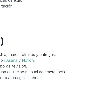
icas de éxito.
rtación.
)
Miro; marca retrasos y entregas.
con 
Asana
 y 
Notion
.
po de revisión
.
 una anulación manual de emergencia.
ublica una guía interna.