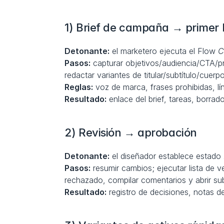
1) Brief de campaña → primer 
Detonante:
 el marketero ejecuta el Flow 
C
Pasos:
 capturar objetivos/audiencia/CTA/pr
redactar variantes de titular/subtítulo/cuerp
Reglas:
 voz de marca, frases prohibidas, lín
Resultado:
 enlace del brief, tareas, borrad
2) Revisión → aprobación
Detonante:
 el diseñador establece estado 
Pasos:
 resumir cambios; ejecutar lista de v
rechazado, compilar comentarios y abrir su
Resultado:
 registro de decisiones, notas d