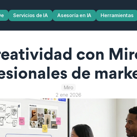
De
Servicios de IA
Asesoría en IA
Herramientas
reatividad con Mir
esionales de mark
Miro
2 ene 2026