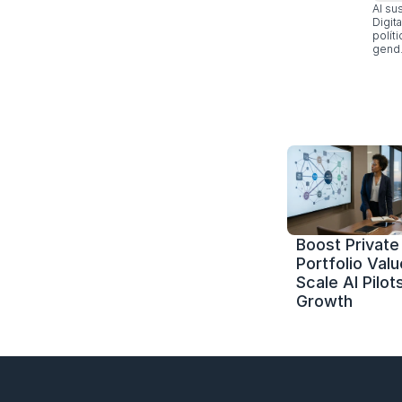
Al su
Digit
polít
gend.
Boost Private 
Portfolio Value
Scale AI Pilots
Growth