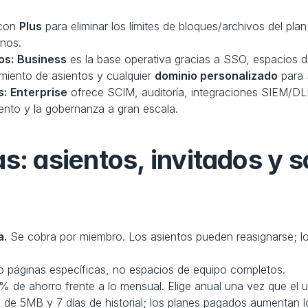
con 
Plus
 para eliminar los límites de bloques/archivos del pla
rnos.
os:
Business
 es la base operativa gracias a SSO, espacios d
miento de asientos y cualquier 
dominio personalizado
 para 
s:
Enterprise
 ofrece SCIM, auditoría, integraciones SIEM/DLP
ento y la gobernanza a gran escala.
s: asientos, invitados y s
a.
 Se cobra por miembro. Los asientos pueden reasignarse; lo
o páginas específicas, no espacios de equipo completos.
 de ahorro frente a lo mensual. Elige anual una vez que el u
s de 5MB y 7 días de historial; los planes pagados aumentan lo