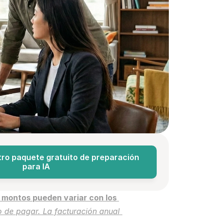
ro paquete gratuito de preparación 
para IA
 montos pueden variar con los 
de pagar. La facturación anual 