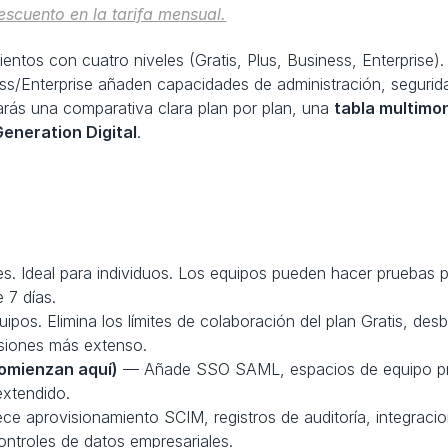
scuento en la tarifa mensual.
ntos con cuatro niveles (Gratis, Plus, Business, Enterprise). L
ess/Enterprise añaden capacidades de administración, seguri
arás una comparativa clara plan por plan, una 
tabla multimo
Generation Digital
.
 Ideal para individuos. Los equipos pueden hacer pruebas pe
 7 días.
pos. Elimina los límites de colaboración del plan Gratis, de
ersiones más extenso.
comienzan aquí)
 — Añade SSO SAML, espacios de equipo pri
extendido.
ece aprovisionamiento SCIM, registros de auditoría, integrac
ontroles de datos empresariales.