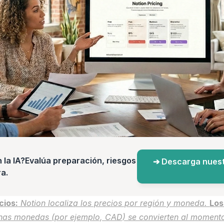
a IA?Evalúa preparación, riesgos 
➔ Descarga nuest
a.
cios:
 Notion localiza los precios por región y moneda. 
Los
unas monedas (por ejemplo, CAD) se convierten al momento 