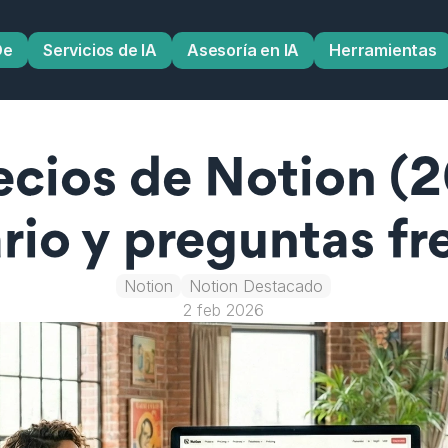
De
Servicios de IA
Asesoría en IA
Herramientas
ecios de Notion (2
rio y preguntas f
Notion
Notion Destacado
2 feb 2026