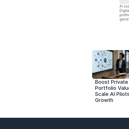
Al su
Digit
polít
gend.
Boost Private 
Portfolio Value
Scale AI Pilots
Growth