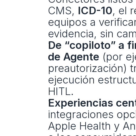
CMS, 
ICD-10
, el 
equipos a verificar
evidencia, sin ca
De “copiloto” a fi
de Agente
 (por e
preautorización) t
ejecución estruct
HITL.
Experiencias cent
integraciones opci
Apple Health y An