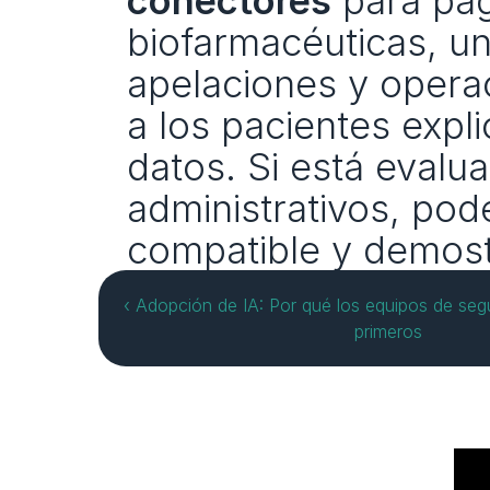
conectores
 para pa
biofarmacéuticas, un
apelaciones y operac
a los pacientes expl
datos. Si está evalua
administrativos, pod
compatible y demost
‹ Adopción de IA: Por qué los equipos de segu
primeros