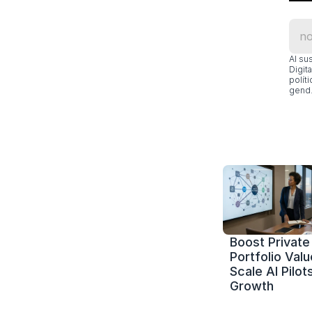
Al su
Digit
polít
gend.
Boost Private 
Portfolio Value
Scale AI Pilots
Growth