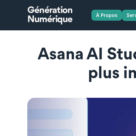
Génération
À Propos
Ser
Numérique
Asana AI Stud
plus i