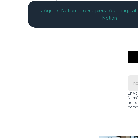
‹ Agents Notion : coéquipiers IA configurable
Notion
En vo
Numér
notre 
compl