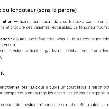
ix du fondateur (sans la perdre)
inition
 — moins pour le point de vue. Traitez-la comme un che
ns et produire des variantes réutilisables. Le fondateur fournit
iance :
 ajoutez une brève note lorsque l'IA a façonné matériel
dateur> »).
sur les vidéos officielles, gardez un identifiant vérifié pour les
age.
ht
nctionnalités :
 Lucious a publié un court fil sur la raison p
transparent a encouragé les essais; les tickets de support ont 
 session de questions-réponses en direct de 45 minutes est d