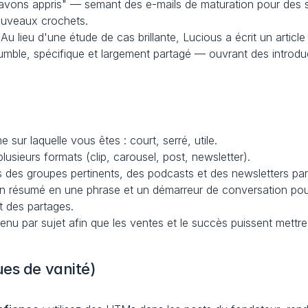
 avons appris" — semant des e-mails de maturation pour des s
nouveaux crochets.
 Au lieu d'une étude de cas brillante, Lucious a écrit un artic
t humble, spécifique et largement partagé — ouvrant des intr
e sur laquelle vous êtes : court, serré, utile.
lusieurs formats (clip, carousel, post, newsletter).
s des groupes pertinents, des podcasts et des newsletters par
un résumé en une phrase et un démarreur de conversation pour
t des partages.
tenu par sujet afin que les ventes et le succès puissent mett
ues de vanité)