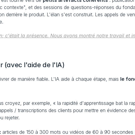
'est tourné vers de 
petits artefacts cohérents
 : publicati
c contexte", et des sessions de questions-réponses du fondat
ion derrière le produit. L'élan s'est construit. Les appels de ve
e.
on; c'était la présence. Nous avons montré notre travail et i
 (avec l'aide de l'IA)
 livrer de manière fiable. L'IA aide à chaque étape, mais 
le fon
s croyez, par exemple, « la rapidité d'apprentissage bat la ra
ppels / transcriptions des clients pour mettre en évidence de
u rejeter.
:
 articles de 150 à 300 mots ou vidéos de 60 à 90 secondes s