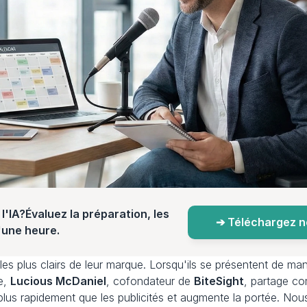
l'IA?Évaluez la préparation, les 
➔ Téléchargez not
d'une heure.
es plus clairs de leur marque. Lorsqu'ils se présentent de mani
e, 
Lucious McDaniel
, cofondateur de 
BiteSight
, partage co
lus rapidement que les publicités et augmente la portée. N