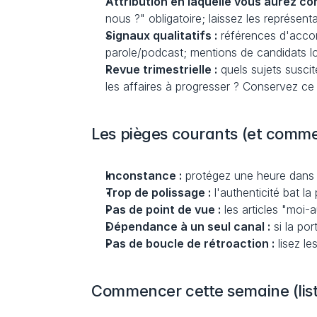
Attribution en laquelle vous aurez co
nous ?" obligatoire; laissez les représe
Signaux qualitatifs :
 références d'acco
parole/podcast; mentions de candidats lo
Revue trimestrielle :
 quels sujets susci
les affaires à progresser ? Conservez ce q
Les pièges courants (et commen
Inconstance :
 protégez une heure dans 
Trop de polissage :
 l'authenticité bat l
Pas de point de vue :
 les articles "moi
Dépendance à un seul canal :
 si la po
Pas de boucle de rétroaction :
 lisez l
Commencer cette semaine (list