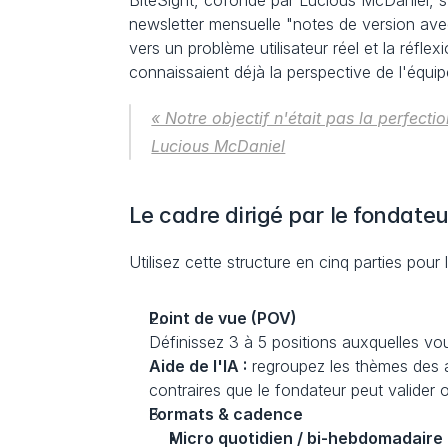
BiteSight, cofondé par Lucious McDaniel, s
newsletter mensuelle "notes de version ave
vers un problème utilisateur réel et la réflex
connaissaient déjà la perspective de l'équip
« Notre objectif n'était pas la perfecti
Lucious McDaniel
Le cadre dirigé par le fondateur
Utilisez cette structure en cinq parties pour
Point de vue (POV)
Définissez 3 à 5 positions auxquelles vou
Aide de l'IA :
 regroupez les thèmes des a
contraires que le fondateur peut valider o
Formats & cadence
Micro quotidien / bi-hebdomadaire 