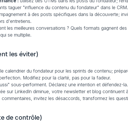
nfiance :
 utilisez des UTMs dans les posts du fondateur; re
ntants taguer "influence du contenu du fondateur" dans le CRM
mpagnement à des posts spécifiques dans la découverte; inv
rs d'entretiens.
tent les meilleures conversations ? Quels formats gagnent des
ui se multiplie.
t les éviter)
le calendrier du fondateur pour les sprints de contenu; prép
a perfection. Modifiez pour la clarté, pas pour la fadeur.
-aussi" sous-performent. Déclarez une intention et défendez-la
rtée sur LinkedIn diminue, votre newsletter et blog continuent à 
es commentaires, invitez les désaccords, transformez les ques
e de contrôle)