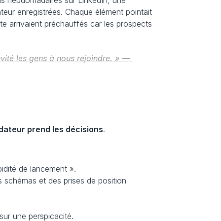
ons hebdomadaires sur LinkedIn, une 
eur enregistrées. Chaque élément pointait 
nte arrivaient préchauffés car les prospects 
nvité les gens à nous rejoindre. » — 
dateur prend les décisions
.
pidité de lancement ».
s schémas et des prises de position 
ur une perspicacité.