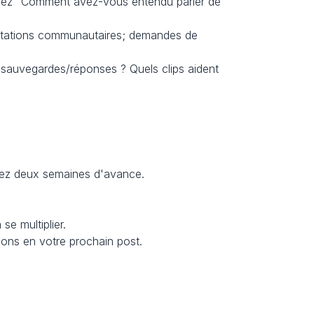
ndez "Comment avez-vous entendu parler de 
.
itations communautaires; demandes de 
 sauvegardes/réponses ? Quels clips aident 
arez deux semaines d'avance.
.
se multiplier.
tions en votre prochain post.