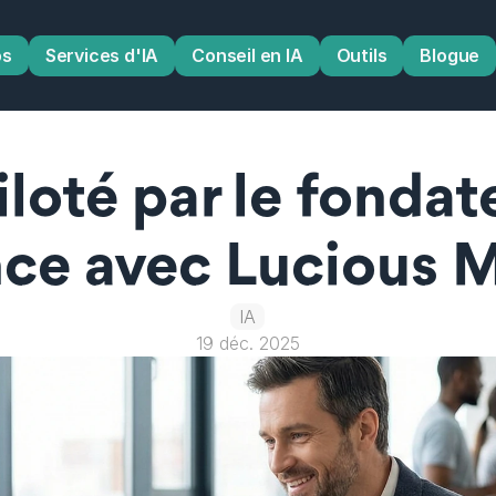
os
Services d'IA
Conseil en IA
Outils
Blogue
loté par le fondate
nce avec Lucious 
IA
19 déc. 2025