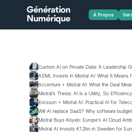
Génération
À Propos
Ser
Numérique
Custom AI on Private Data: A Leadership G
ASML Invests in Mistral AI: What It Means 
Accenture + Mistral AI: What the Deal Mean
Mistral’s Thesis: AI Is a Utility, So Efficienc
Ericsson + Mistral AI: Practical AI for Tel
Will AI replace SaaS? Why software budgets
Mistral Buys Koyeb: Europe’s AI Cloud Ambi
Mistral AI Invests €1.2bn in Sweden for Eu