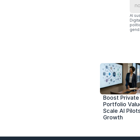
Al su
Digit
polít
gend.
Boost Private 
Portfolio Value
Scale AI Pilots
Growth