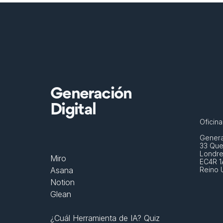
Generación
Digital
Oficin
Generat
33 Que
Londre
Miro
EC4R 1
Asana
Reino 
Notion
Glean
¿Cuál Herramienta de IA? Quiz