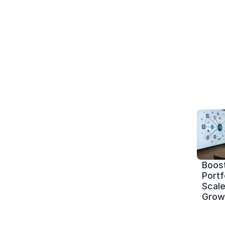
Boost
Portf
Scale 
Grow