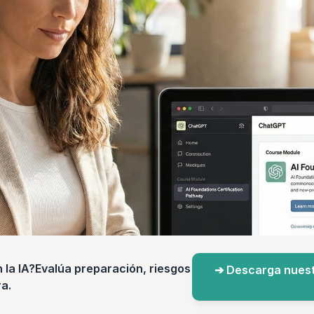
a IA?Evalúa preparación, riesgos 
➔ Descarga nuest
a.