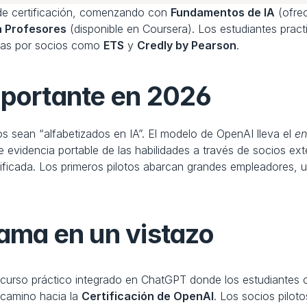
de certificación, comenzando con 
Fundamentos de IA
 (ofre
 Profesores
 (disponible en Coursera). Los estudiantes pract
das por socios como 
ETS
 y 
Credly by Pearson
. 
mportante en 2026
 sean “alfabetizados en IA”. El modelo de OpenAI lleva el 
en
e evidencia portable de las habilidades a través de socios e
rificada. Los primeros pilotos abarcan grandes empleadores, 
rama en un vistazo
curso práctico integrado en ChatGPT donde los estudiantes co
 camino hacia la 
Certificación de OpenAI
. Los socios pilot