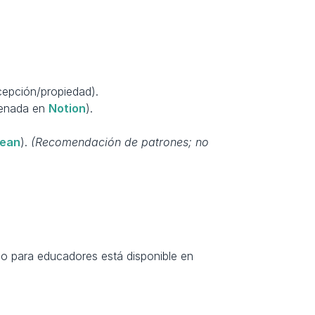
cepción/propiedad). 
enada en 
Notion
). 
lean
). 
(Recomendación de patrones; no 
ico para educadores está disponible en 