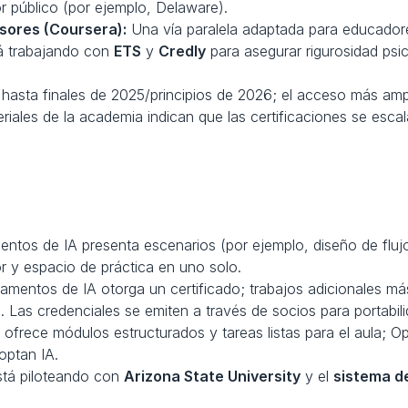
r público (por ejemplo, Delaware). 
ores (Coursera):
 Una vía paralela adaptada para educadore
á trabajando con 
ETS
 y 
Credly
 para asegurar rigurosidad psi
 hasta finales de 2025/principios de 2026; el acceso más amp
eriales de la academia indican que las certificaciones se esca
ntos de IA presenta escenarios (por ejemplo, diseño de flujos
 y espacio de práctica en uno solo. 
 Las credenciales se emiten a través de socios para portabi
 ofrece módulos estructurados y tareas listas para el aula; O
optan IA. 
tá piloteando con 
Arizona State University
 y el 
sistema de