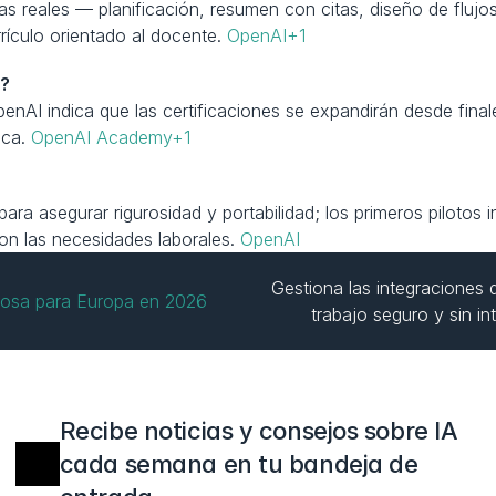
as reales — planificación, resumen con citas, diseño de flujos
ículo orientado al docente. 
OpenAI+1
n?
enAI indica que las certificaciones se expandirán desde fina
ca. 
OpenAI Academy+1
 para asegurar rigurosidad y portabilidad; los primeros pilotos
con las necesidades laborales. 
OpenAI
Gestiona las integraciones 
rosa para Europa en 2026
trabajo seguro y sin i
Recibe noticias y consejos sobre IA 
cada semana en tu bandeja de 