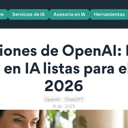
De
Servicios de IA
Asesoría en IA
Herramientas
iones de OpenAI: D
en IA listas para el
2026
OpenAI
ChatGPT
9 dic 2025