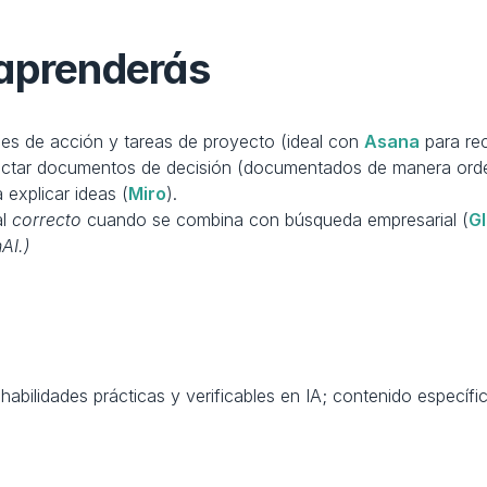
 aprenderás
s de acción y tareas de proyecto (ideal con 
Asana
 para re
edactar documentos de decisión (documentados de manera ord
explicar ideas (
Miro
). 
l 
correcto
 cuando se combina con búsqueda empresarial (
G
AI.)
habilidades prácticas y verificables en IA; contenido específ