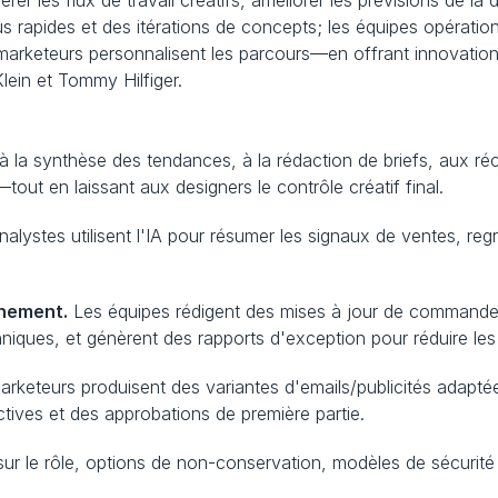
r les flux de travail créatifs, améliorer les prévisions de l
s rapides et des itérations de concepts; les équipes opérationnel
marketeurs personnalisent les parcours—en offrant innovatio
ein et Tommy Hilfiger.
 à la synthèse des tendances, à la rédaction de briefs, aux réc
tout en laissant aux designers le contrôle créatif final.
nalystes utilisent l'IA pour résumer les signaux de ventes, regr
nnement.
 Les équipes rédigent des mises à jour de commande
niques, et génèrent des rapports d'exception pour réduire les 
arketeurs produisent des variantes d'emails/publicités adaptée
ctives et des approbations de première partie.
ur le rôle, options de non-conservation, modèles de sécurité de