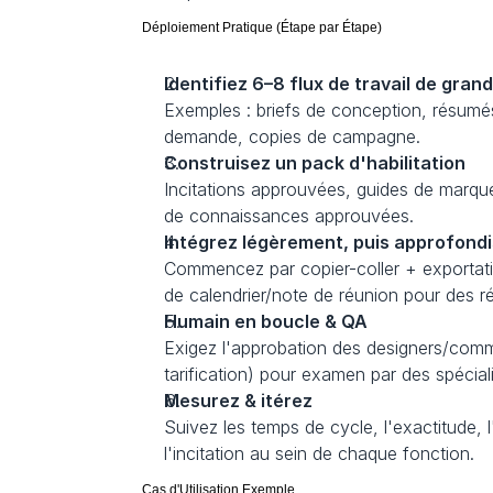
Déploiement Pratique (Étape par Étape)
Identifiez 6–8 flux de travail de gran
Exemples : briefs de conception, résumés 
demande, copies de campagne.
Construisez un pack d'habilitation
Incitations approuvées, guides de marque
de connaissances approuvées.
Intégrez légèrement, puis approfond
Commencez par copier-coller + exportatio
de calendrier/note de réunion pour des 
Humain en boucle & QA
Exigez l'approbation des designers/comme
tarification) pour examen par des spéciali
Mesurez & itérez
Suivez les temps de cycle, l'exactitude, 
l'incitation au sein de chaque fonction.
Cas d'Utilisation Exemple