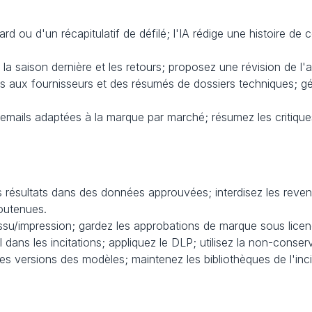
rd ou d'un récapitulatif de défilé; l'IA rédige une histoire de 
la saison dernière et les retours; proposez une révision de l'
ls aux fournisseurs et des résumés de dossiers techniques; g
'emails adaptées à la marque par marché; résumez les critiqu
s résultats dans des données approuvées; interdisez les reven
outenues.
tissu/impression; gardez les approbations de marque sous lice
II dans les incitations; appliquez le DLP; utilisez la non-conserv
les versions des modèles; maintenez les bibliothèques de l'incit