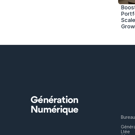
Boost
Portf
Scale 
Grow
Génération
Numérique
Bureau
Généra
Ltée