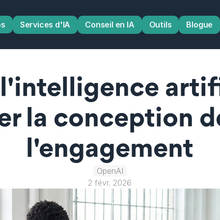
os
Services d'IA
Conseil en IA
Outils
Blogue
l'intelligence artif
er la conception d
l'engagement
OpenAI
2 févr. 2026