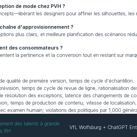
ception de mode chez PVH ?
ncepts—libérant les designers pour affiner les silhouettes, les 
a chaîne d'approvisionnement ?
ions plus clairs, et meilleure planification des scénarios rédui
ment des consommateurs ?
ntent la pertinence et la conversion tout en restant sur marq
 de qualité de première version, temps de cycle d'échantillon.
 prévision, temps de cycle de revue de ligne, rationalisation d
de résolution des exceptions, latence des changements de co
sion, temps de production de contenu, vitesse de localisation.
vec examen humain; violations des politiques par 1,000 généra
ement des talents à grande 
VfL Wolfsburg + ChatGPT Enterp
les RH