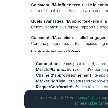
Comment l'IA influencera-t-elle la con
En accélérant les briefs et l'itération des co
Quels avantages l'IA apporte-t-elle à l
Communication plus rapide, rapports d'except
Comment l'IA améliore-t-elle l'engage
Contenu personnalisé et tests rapides augme
Indicateurs de Performance & Mesure
Conception :
 temps pour le brief, score
Merch/Planification :
 delta d'erreur de
Chaîne d'approvisionnement :
 temps 
Marketing/CRM :
 ouverture/clic/conver
Risque/Conformité :
 % des résultats a
‹ Taisei + ChatGPT Enterprise : Développ
échelle dirigé par 