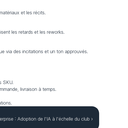
matériaux et les récits.
sent les retards et les reworks.
ue via des incitations et un ton approuvés.
es SKU.
mmande, livraison à temps.
tions.
rise : Adoption de l'IA à l'échelle du club ›