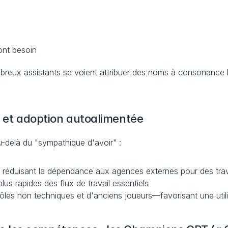
ont besoin
ombreux assistants se voient attribuer des noms à consonanc
é et adoption autoalimentée
u-delà du "sympathique d'avoir" :
 réduisant la dépendance aux agences externes pour des trav
lus rapides des flux de travail essentiels
rôles non techniques et d'anciens joueurs—favorisant une util