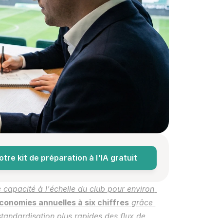
re kit de préparation à l'IA gratuit
 comme une capacité à l'échelle du club pour environ 
conomies annuelles à six chiffres
 grâce 
andardisation plus rapides des flux de 