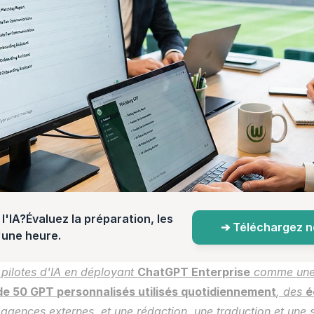
l'IA?Évaluez la préparation, les 
➔ Téléchargez not
d'une heure.
pilotes d'IA en déployant 
ChatGPT Enterprise
de 50 GPT personnalisés utilisés quotidiennement
, des 
é
gences externes, et une rédaction, une traduction et une st