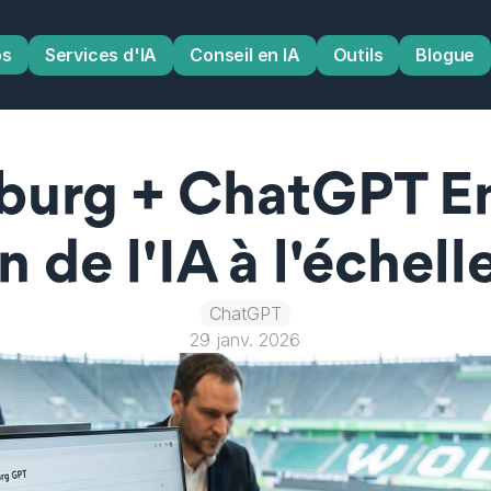
os
Services d'IA
Conseil en IA
Outils
Blogue
burg + ChatGPT Ent
 de l'IA à l'échell
ChatGPT
29 janv. 2026