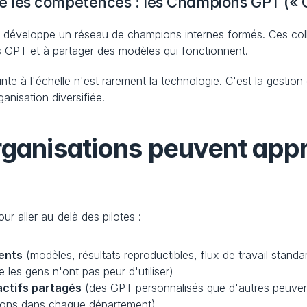
les compétences : les Champions GPT (« G
ub développe un réseau de champions internes formés. Ces coll
es GPT et à partager des modèles qui fonctionnent.
inte à l'échelle n'est rarement la technologie. C'est la gesti
ganisation diversifiée.
rganisations peuvent appr
ur aller au-delà des pilotes :
ents
 (modèles, résultats reproductibles, flux de travail standa
e les gens n'ont pas peur d'utiliser)
 actifs partagés
 (des GPT personnalisés que d'autres peuvent 
ions dans chaque département)