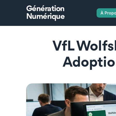
Génération
À Prop
Numérique
VfL Wolfs
Adoption