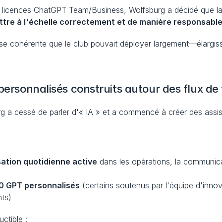
 licences ChatGPT Team/Business, Wolfsburg a décidé que la p
tre à l'échelle correctement et de manière responsabl
e cohérente que le club pouvait déployer largement—élargiss
personnalisés construits autour des flux de 
rg a cessé de parler d'« IA » et a commencé à créer des assis
sation quotidienne active
 dans les opérations, la communicat
00 GPT personnalisés
 (certains soutenus par l'équipe d'inno
ts)
ctible :