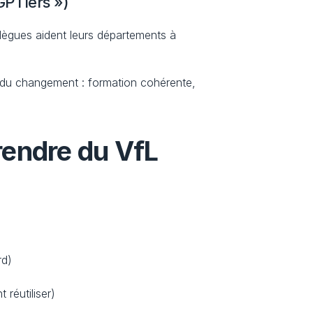
PTlers »)
ègues aident leurs départements à 
on du changement : formation cohérente, 
endre du VfL 
rd)
réutiliser)