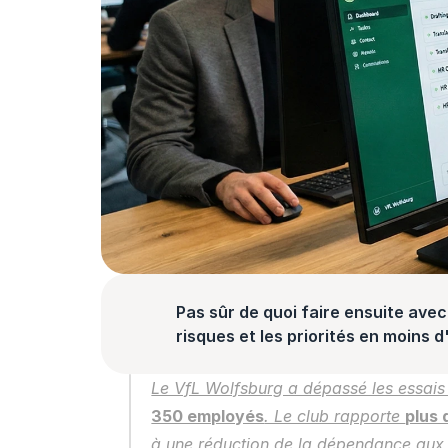
Pas sûr de quoi faire ensuite avec 
risques et les priorités en moins 
Le VfL Wolfsburg a dépassé les essais 
350 employés
. Le club rapporte 
plus 
à une réduction de la dépendance aux a