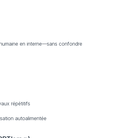
e humaine en interne—sans confondre 
aux répétitifs
isation autoalimentée