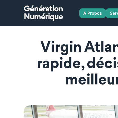
Génération
À Propos
Ser
Numérique
Virgin Atlan
rapide, déci
meilleu